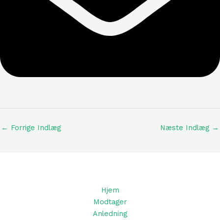
←
Forrige Indlæg
Næste Indlæg
→
Hjem
Modtager
Anledning