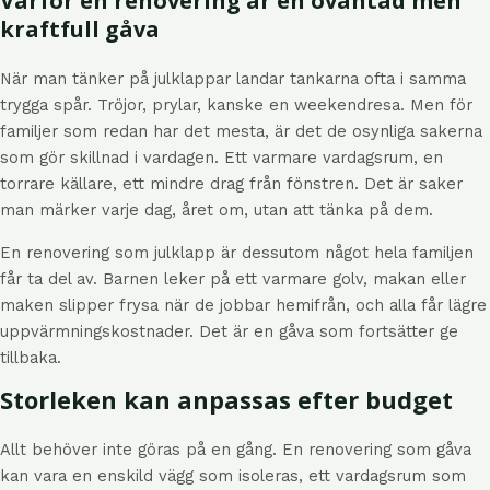
Varför en renovering är en oväntad men
kraftfull gåva
När man tänker på julklappar landar tankarna ofta i samma
trygga spår. Tröjor, prylar, kanske en weekendresa. Men för
familjer som redan har det mesta, är det de osynliga sakerna
som gör skillnad i vardagen. Ett varmare vardagsrum, en
torrare källare, ett mindre drag från fönstren. Det är saker
man märker varje dag, året om, utan att tänka på dem.
En renovering som julklapp är dessutom något hela familjen
får ta del av. Barnen leker på ett varmare golv, makan eller
maken slipper frysa när de jobbar hemifrån, och alla får lägre
uppvärmningskostnader. Det är en gåva som fortsätter ge
tillbaka.
Storleken kan anpassas efter budget
Allt behöver inte göras på en gång. En renovering som gåva
kan vara en enskild vägg som isoleras, ett vardagsrum som