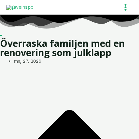
Gå
Post
Main
til
navigation
Menu
indholdet
-
Överraska familjen med en
renovering som julklapp
maj 27, 2026