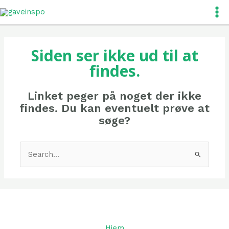
Gå
Mai
til
Me
indholdet
Siden ser ikke ud til at
findes.
Linket peger på noget der ikke
findes. Du kan eventuelt prøve at
søge?
Søg
efter:
Hjem